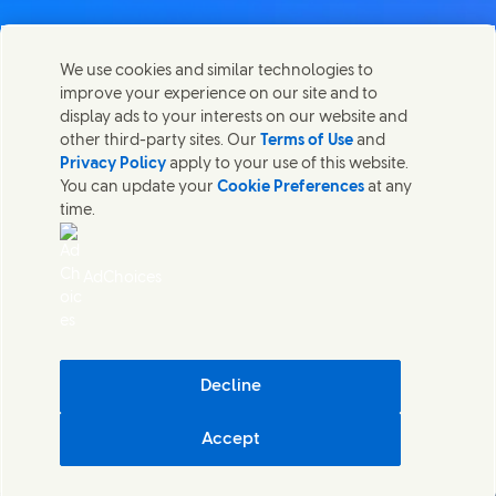
We use cookies and similar technologies to
improve your experience on our site and to
Kontaktirajte nas
display ads to your interests on our website and
Share this page
other third-party sites. Our
Terms of Use
and
Share this page on Facebook
Share this page on X
Share this page on Linked In
Share this page on E-mail
Stopite v stik z Unilever PLC in specialističnimi ekipami v
Privacy Policy
apply to your use of this website.
našem sedežu ali poiščite kontakte po vsem svetu.
You can update your
Cookie Preferences
at any
time.
Kontaktirajte nas
AdChoices
Dostopnost
Obvestilo o piškotkih
(Opens in new window)
Obvestilo o zasebnosti
(Opens in new window)
Zemljevid strani
(Opens in
Cosmetic ingredient database - European Commission
Decline
Digitalna trajnost
Accept
Unilever Slovenia
Cookie Settings
© Unilever 2026