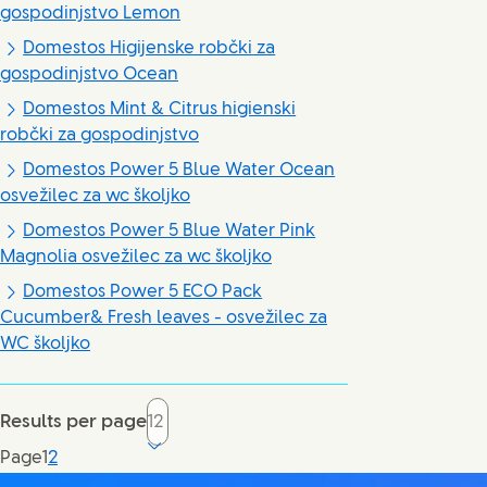
gospodinjstvo Lemon
Domestos Higijenske robčki za
gospodinjstvo Ocean
Domestos Mint & Citrus higienski
robčki za gospodinjstvo
Domestos Power 5 Blue Water Ocean
osvežilec za wc školjko
Domestos Power 5 Blue Water Pink
Magnolia osvežilec za wc školjko
Domestos Power 5 ECO Pack
Cucumber& Fresh leaves - osvežilec za
WC školjko
Results per page
Current page, page
Page
1
2