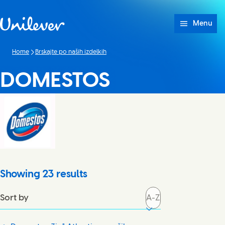
Skip to content
Menu
Home
Brskajte po naših izdelkih
DOMESTOS
Showing
23
results
Sort by